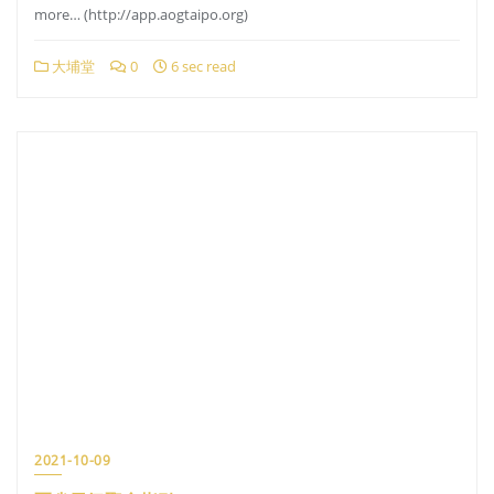
more… (http://app.aogtaipo.org)
大埔堂
0
6 sec read
2021-10-09