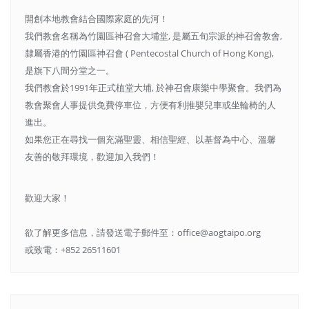
開創本地教會結合國際家庭的先河！
我們教會名稱為竹園區神召會大埔堂, 是屬五旬宗派的神召會教會,
隸屬香港的竹園區神召會 ( Pentecostal Church of Hong Kong),
是旗下八間分堂之一。
我們教會於1991年正式植堂大埔, 於神召會康樂中學聚會。我們為
教會聚會人事提供免費停車位，方便有利推嬰兒車或坐輪椅的人
進出。
如果您正在尋找一個充滿聖靈、相信聖經、以基督為中心、溫馨
友善的敬拜環境，歡迎加入我們！
歡迎大家！
欲了解更多信息，請發送電子郵件至：office@aogtaipo.org
或致電：+852 26511601