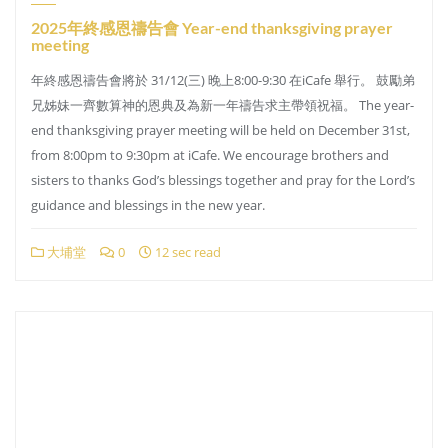
2025年終感恩禱告會 Year-end thanksgiving prayer
meeting
年終感恩禱告會將於 31/12(三) 晚上8:00-9:30 在iCafe 舉行。 鼓勵弟
兄姊妹一齊數算神的恩典及為新一年禱告求主帶領祝福。 The year-
end thanksgiving prayer meeting will be held on December 31st,
from 8:00pm to 9:30pm at iCafe. We encourage brothers and
sisters to thanks God’s blessings together and pray for the Lord’s
guidance and blessings in the new year.
大埔堂
0
12 sec read