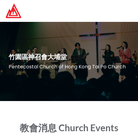
Skip
to
content
竹園區神召會大埔堂
Pentecostal Church of Hong Kong Tai Po Church
教會消息 Church Events