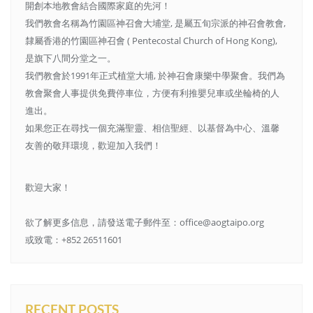
開創本地教會結合國際家庭的先河！
我們教會名稱為竹園區神召會大埔堂, 是屬五旬宗派的神召會教會,
隸屬香港的竹園區神召會 ( Pentecostal Church of Hong Kong),
是旗下八間分堂之一。
我們教會於1991年正式植堂大埔, 於神召會康樂中學聚會。我們為
教會聚會人事提供免費停車位，方便有利推嬰兒車或坐輪椅的人
進出。
如果您正在尋找一個充滿聖靈、相信聖經、以基督為中心、溫馨
友善的敬拜環境，歡迎加入我們！
歡迎大家！
欲了解更多信息，請發送電子郵件至：office@aogtaipo.org
或致電：+852 26511601
RECENT POSTS