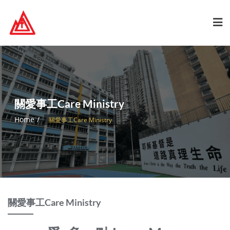
Skip
to
content
關愛事工Care Ministry
Home
關愛事工Care Ministry
關愛事工Care Ministry