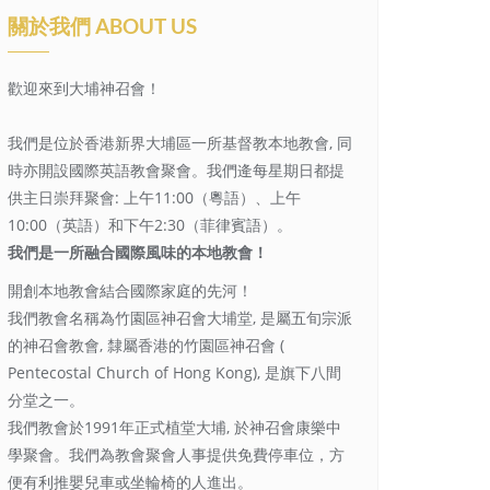
關於我們 ABOUT US
歡迎來到大埔神召會！
我們是位於香港新界大埔區一所基督教本地教會, 同
時亦開設國際英語教會聚會。我們逄每星期日都提
供主日崇拜聚會: 上午11:00（粵語）、上午
10:00（英語）和下午2:30（菲律賓語）。
我們是一所融合國際風味的本地教會！
開創本地教會結合國際家庭的先河！
我們教會名稱為竹園區神召會大埔堂, 是屬五旬宗派
的神召會教會, 隸屬香港的竹園區神召會 (
Pentecostal Church of Hong Kong), 是旗下八間
分堂之一。
我們教會於1991年正式植堂大埔, 於神召會康樂中
學聚會。我們為教會聚會人事提供免費停車位，方
便有利推嬰兒車或坐輪椅的人進出。