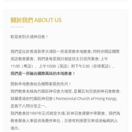
關於我們 ABOUT US
歡迎來到大埔神召會！
我們是位於香港新界大埔區一所基督教本地教會, 同時亦開設國際
英語教會聚會。我們逄每星期日都提供主日崇拜聚會: 上午
11:00（粵語）、上午10:00（英語）和下午2:30（菲律賓語）。
我們是一所融合國際風味的本地教會！
開創本地教會結合國際家庭的先河！
我們教會名稱為竹園區神召會大埔堂, 是屬五旬宗派的神召會教會,
隸屬香港的竹園區神召會 ( Pentecostal Church of Hong Kong),
是旗下八間分堂之一。
我們教會於1991年正式植堂大埔, 於神召會康樂中學聚會。我們為
教會聚會人事提供免費停車位，方便有利推嬰兒車或坐輪椅的人
進出。