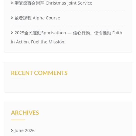
聖誕節聯合崇拜 Christmas Joint Service
啟發課程 Alpha Course
2025全民運動Sportsathon — 信心行動、使命推動 Faith
in Action, Fuel the Mission
RECENT COMMENTS
ARCHIVES
June 2026