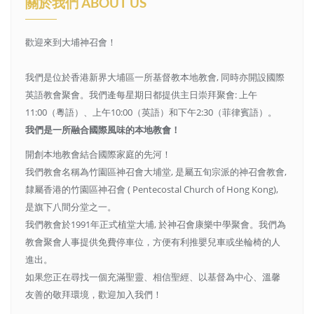
關於我們 ABOUT US
歡迎來到大埔神召會！
我們是位於香港新界大埔區一所基督教本地教會, 同時亦開設國際
英語教會聚會。我們逄每星期日都提供主日崇拜聚會: 上午
11:00（粵語）、上午10:00（英語）和下午2:30（菲律賓語）。
我們是一所融合國際風味的本地教會！
開創本地教會結合國際家庭的先河！
我們教會名稱為竹園區神召會大埔堂, 是屬五旬宗派的神召會教會,
隸屬香港的竹園區神召會 ( Pentecostal Church of Hong Kong),
是旗下八間分堂之一。
我們教會於1991年正式植堂大埔, 於神召會康樂中學聚會。我們為
教會聚會人事提供免費停車位，方便有利推嬰兒車或坐輪椅的人
進出。
如果您正在尋找一個充滿聖靈、相信聖經、以基督為中心、溫馨
友善的敬拜環境，歡迎加入我們！