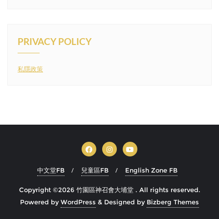
PRIVACY POLICY
私隱政策
中文堂FB
兒童區FB
English Zone FB
Copyright ©2026 竹園區神召會大埔堂 . All rights reserved.
Powered by
WordPress
&
Designed by
Bizberg Themes